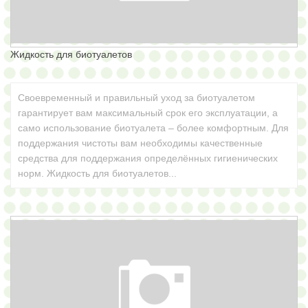
Для очистки и
рекультивации
загрязненных
Жидкость для биотуалетов
нефтепродуктами
почв и водоемов.
Своевременный и правильный уход за биотуалетом
гарантирует вам максимальный срок его эксплуатации, а
Для переработки
само использование биотуалета – более комфортным. Для
навоза
поддержания чистоты вам необходимы качественные
средства для поддержания определённых гигиенических
Средство для
норм. Жидкость для биотуалетов...
жироуловителей
Биопрепараты
для очистных
сооружений
Бактерии для
очистных
сооружений