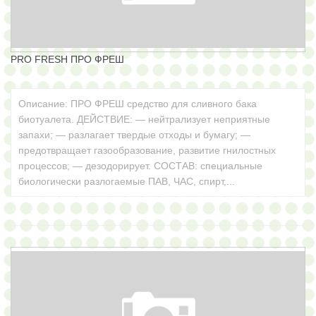
БЫТОВАЯ ХИМИЯ
ДЛЯ БАССЕЙНА
PRO FRESH ПРО ФРЕШ
Для биотуалетов
Описание: ПРО ФРЕШ средство для сливного бака
биотуалета. ДЕЙСТВИЕ: — нейтрализует неприятные
запахи; — разлагает твердые отходы и бумагу; —
Против грибка и
плесени
предотвращает газообразование, развитие гнилостных
процессов; — дезодорирует. СОСТАВ: специальные
БИОБАК
биологически разлогаемые ПАВ, ЧАС, спирт,...
ДОСТАВКА
КАТАЛОГ
ОПЛАТА
КОРЗИНА